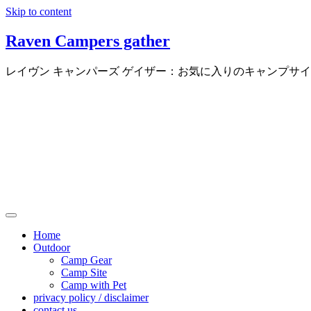
Skip to content
Raven Campers gather
レイヴン キャンパーズ ゲイザー：お気に入りのキャンプサ
Home
Outdoor
Camp Gear
Camp Site
Camp with Pet
privacy policy / disclaimer
contact us