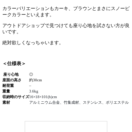
カラーバリエーションもカーキ、ブラウンとまさにスノーピ
ークカラーといえます。
アウトドアショップで見つけても座り心地を試さない方が良
いです。
絶対欲しくなっちゃいます。
＜仕様表＞
座り心地
◎
座面の高さ
約30cm
耐荷重
–
重量
3.6kg
収納時のサイズ
16×18×101(h)cm
素材
アルミニウム合金、竹集成材、ステンレス、ポリエステル