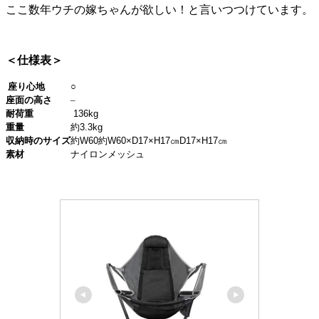
ここ数年ウチの嫁ちゃんが欲しい！と言いつつけています。
＜仕様表＞
座り心地
○
座面の高さ
–
耐荷重
136kg
重量
約
3.3kg
収納時のサイズ
約
W60
約
W60×D17×H17
㎝
D17×H17
㎝
素材
ナイロンメッシュ