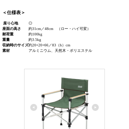
＜仕様表＞
座り心地
◎
座面の高さ
約31cm／48cm （ロー・ハイ可変）
耐荷重
約100kg
重量
約3.5kg
収納時のサイズ
約20×20×66／83（h）cm
素材
アルミニウム、天然木・ポリエステル