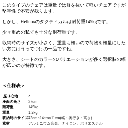
このタイプのチェアは重量では群を抜いて軽いチェアですが
堅牢性で不安が残ります。
しかし、Helinoxのタクティカルは耐荷重145kgです。
少々重めの私でも十分な耐荷重です。
収納時のサイズが小さく、重量も軽いので荷物を軽量にした
い方にはうってつけの一品ですね。
大きさ、シートのカラーのバリエーションが多く選択肢の幅
が広いのが特徴です。
＜仕様表＞
座り心地
○
座面の高さ
37cm
耐荷重
145kg
重量
1.2kg
収納時のサイズ
42cm×14cm×11cm(
幅・奥行き・高さ
)
素材
アルミニウム合金、ナイロン、ポリエステル