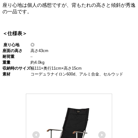
座り心地は個人の感想ですが、背もたれの高さと傾斜が秀逸
の一品です。
＜仕様表＞
座り心地
◎
座面の高さ
高さ
43cm
耐荷重
–
重量
約
4.0kg
収納時のサイズ
幅
111×
奥行
11cm×
高さ
15cm
素材
コーデュラナイロン
600d
、アルミ合金、セルウッド