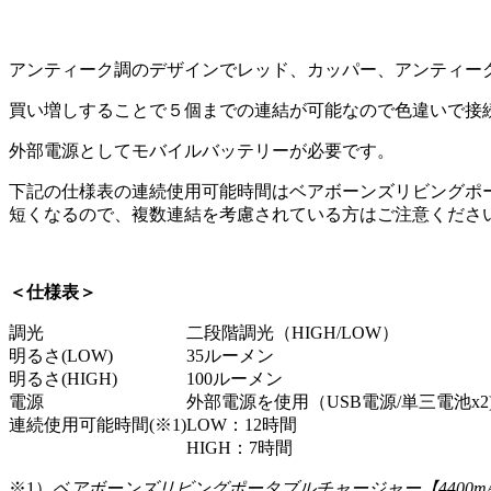
アンティーク調のデザインでレッド、カッパー、アンティー
買い増しすることで５個までの連結が可能なので色違いで接
外部電源としてモバイルバッテリーが必要です。
下記の仕様表の連続使用可能時間はベアボーンズリビングポ
短くなるので、複数連結を考慮されている方はご注意くださ
＜仕様表＞
調光
二段階調光（HIGH/LOW）
明るさ(LOW)
35ルーメン
明るさ(HIGH)
100ルーメン
電源
外部電源を使用（USB電源/単三電池x2
連続使用可能時間(※1)
LOW：12時間
HIGH：7時間
※1）
ベアボーンズリビングポータブルチャージャー【4400mA