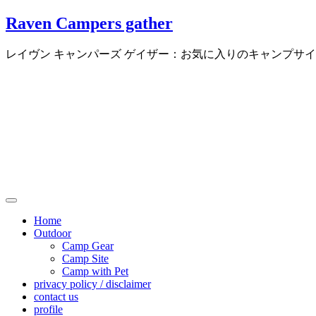
Skip
Raven Campers gather
to
content
レイヴン キャンパーズ ゲイザー：お気に入りのキャンプサ
Home
Outdoor
Camp Gear
Camp Site
Camp with Pet
privacy policy / disclaimer
contact us
profile