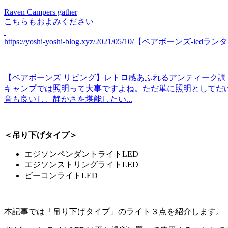
Raven Campers gather
こちらもおよみください
https://yoshi-yoshi-blog.xyz/2021/05/10/【ベアボーン
【ベアボーンズ リビング】レトロ感あふれるアンティーク調 
キャンプでは照明って大事ですよね。ただ単に照明としてだ
音も良いし、静かさを堪能したい...
＜吊り下げタイプ＞
エジソンペンダントライトLED
エジソンストリングライトLED
ビーコンライトLED
本記事では「吊り下げタイプ」のライト３点を紹介します。